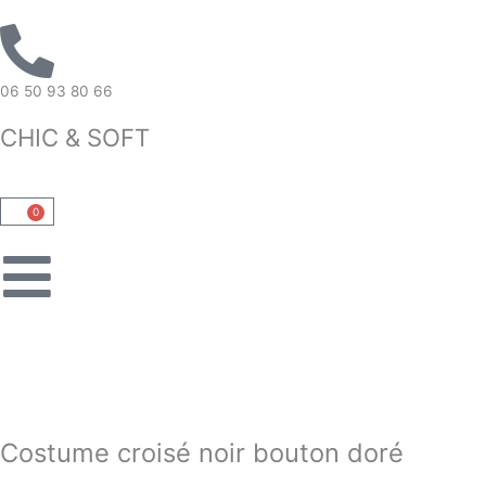
Aller
au
contenu
06 50 93 80 66
CHIC & SOFT
0
Panier
Costume croisé noir bouton doré