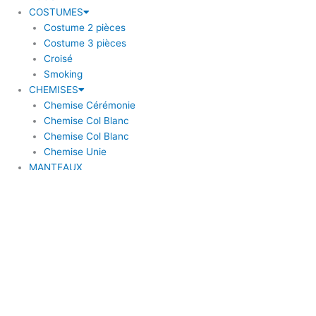
COSTUMES
Costume 2 pièces
Costume 3 pièces
Croisé
Smoking
CHEMISES
Chemise Cérémonie
Chemise Col Blanc
Chemise Col Blanc
Chemise Unie
MANTEAUX
BLAZERS
Blazer à coudière
Blazer carreaux
Blazer uni
ACCESSOIRES
Bouton de Manchette
Bretelle
Cravate
Nœud papillon