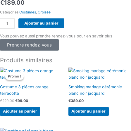
€
189.00
Catégories
Costumes
,
Croisée
quantité
Ajouter au panier
de
Costume
Vous pouvez aussi prendre rendez-vous pour en savoir plus :
croisé
Prendre rendez-vous
noir
bouton
Produits similaires
doré
Le
Le
prix
prix
Promo !
Promo !
initial
actuel
était :
est :
Costume 3 piéces orange
Smoking mariage cérémonie
€229.00.
€99.00.
terracotta
blanc noir jacquard
€
229.00
€
99.00
€
389.00
Ajouter au panier
Ajouter au panier