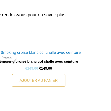
 rendez-vous pour en savoir plus :
Le
Le
prix
prix
Promo !
Promo !
initial
actuel
Smoking croisé blanc col challe avec ceinture
était :
est :
€249.00.
€149.00.
€
249.00
€
149.00
AJOUTER AU PANIER