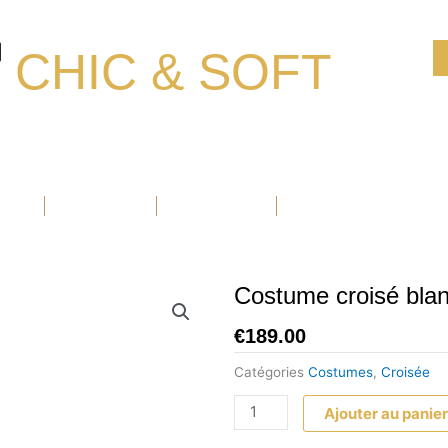
CHIC & SOFT
Ouvrir Blazers
Ouvrir Accessoires
Ouvrir Chaussure
BLAZERS
ACCESSOIRES
CHAUSSURE
PROMOTIONS
Costume croisé bla
€
189.00
Catégories
Costumes
,
Croisée
quantité
Ajouter au panie
de