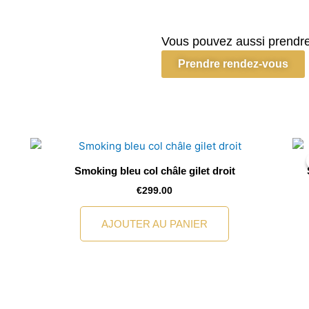
Costume
croisé
blanc
Vous pouvez aussi prendre
bouton
Prendre rendez-vous
doré
Smoking bleu col châle gilet droit
€
299.00
AJOUTER AU PANIER