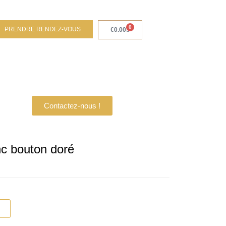
0
PRENDRE RENDEZ-VOUS
Panier
€
0.00
Contactez-nous !
nc bouton doré
r