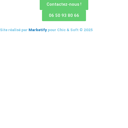
Contactez-nous !
06 50 93 80 66
Site réalisé par
Marketify
pour Chic & Soft © 2025
CHIC & SOFT
ACCUEIL
COSTUMES
Costume 2 pièces
Costume 3 pièces
Croisé
Smoking
CHEMISES