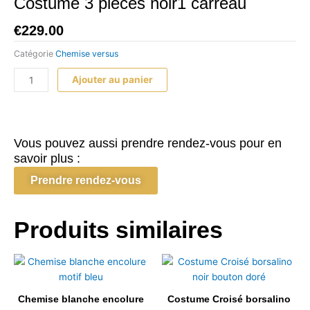
Costume 3 piéces noir1 carreau
€
229.00
Catégorie
Chemise versus
quantité
Ajouter au panier
de
Costume
3
piéces
Vous pouvez aussi prendre rendez-vous pour en
noir1
savoir plus :
carreau
Prendre rendez-vous
Produits similaires
Chemise blanche encolure
Costume Croisé borsalino