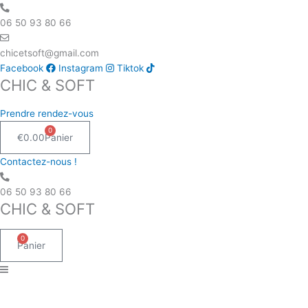
Aller
au
06 50 93 80 66
contenu
chicetsoft@gmail.com
Facebook
Instagram
Tiktok
CHIC & SOFT
Prendre rendez-vous
0
€
0.00
Panier
Contactez-nous !
06 50 93 80 66
CHIC & SOFT
0
Panier
quantité
de