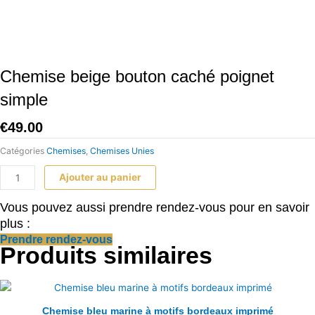
Chemise
beige
bouton
caché
poignet
Chemise beige bouton caché poignet
simple
simple
€
49.00
Catégories
Chemises
,
Chemises Unies
Ajouter au panier
Vous pouvez aussi prendre rendez-vous pour en savoir
plus :
Prendre rendez-vous
Produits similaires
Chemise bleu marine à motifs bordeaux imprimé