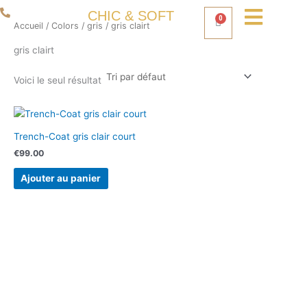
Aller
06 50 93 80 66
CHIC & SOFT
0
Panier
au
Accueil
/ Colors /
gris
/ gris clairt
contenu
gris clairt
Voici le seul résultat
Trench-Coat gris clair court
€
99.00
Ajouter au panier