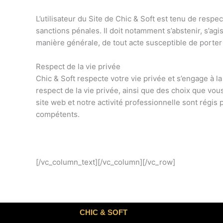
L’utilisateur du Site de Chic & Soft est tenu de respec
sanctions pénales. Il doit notamment s’abstenir, s’agi
manière générale, de tout acte susceptible de porter 
Respect de la vie privée
Chic & Soft respecte votre vie privée et s’engage à l
respect de la vie privée, ainsi que des choix que vo
site web et notre activité professionnelle sont régis p
compétents.
[/vc_column_text][/vc_column][/vc_row]
CHIC & SOFT