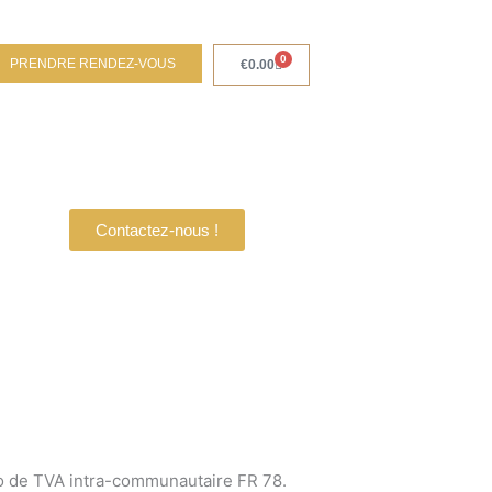
0
PRENDRE RENDEZ-VOUS
Panier
€
0.00
Contactez-nous !
ro de TVA intra-communautaire FR 78.