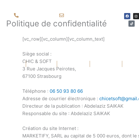
Aller
au
F
T
I
06 50 93 80 66
chicetsoft@gmail.com
a
i
n
contenu
c
k
s
Politique de confidentialité
e
t
t
b
o
a
o
k
g
o
r
k
a
[vc_row][vc_column][vc_column_text]
m
Siège social :
CHIC & SOFT
Ouvrir Costumes
Ouvrir Chemises
ACCUEIL
COSTUMES
CHEMISES
MANTEAUX
3 Rue Jacques Peirotes,
67100 Strasbourg
Téléphone :
06 50 93 80 66
Adresse de courrier électronique :
chicetsoft@gmail
Directeur de la publication : Abdelaziz SAIKAK
Responsable du site : Abdelaziz SAIKAK
Création du site Internet :
MARKETIFY, SARL au capital de 5 000 euros, dont le 