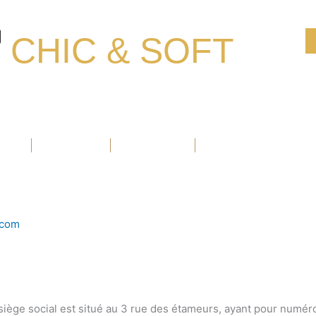
CHIC & SOFT
Ouvrir Blazers
Ouvrir Accessoires
Ouvrir Chaussure
BLAZERS
ACCESSOIRES
CHAUSSURE
PROMOTIONS
.com
siège social est situé au 3 rue des étameurs, ayant pour numé